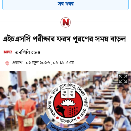
সব খবর
শেখ হাসিনার সঙ্গে পালানোর সময়
এইচএসসি পরীক্ষার ফরম পূরণের সময় বাড়ল
যেভাবে ফ্লাইট মিস সালমান এফ
রহমানের
এনপিবি ডেস্ক
প্রকাশ : ০২ জুন ২০২৬, ০৯:১১ এএম
স্থানীয় সরকার নির্বাচনের সময় জানালেন
প্রতিমন্ত্রী
শেখ হাসিনার দেশত্যাগের বিষয়টি
যেভাবে নিশ্চিত হয়েছিলেন আসিফ
নজরুল