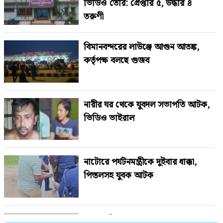
ভিডিও তৈরি: গ্রেপ্তার ৫, উদ্ধার ৪
তরুণী
বিমানবন্দরের লাউঞ্জে আগুন আতঙ্ক,
কর্তৃপক্ষ বলছে গুজব
নারীর ঘর থেকে যুবদল সভাপতি আটক,
ভিডিও ভাইরাল
নাটোরে পর্যটনমন্ত্রীকে দুইবার ধাক্কা,
পিস্তলসহ যুবক আটক
শেখ হাসিনাকে বাংলাদেশের হাতে তুলে