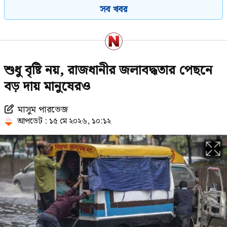
সব খবর
দেবে ভারত, প্রত্যাশা জামায়াতের
রাষ্ট্রপতি পদে আলোচনায় এগিয়ে যারা
শুধু বৃষ্টি নয়, রাজধানীর জলাবদ্ধতার পেছনে
বড় দায় মানুষেরও
মাসুম পারভেজ
গুলশানে আ.লীগের নেতা-কর্মীদের
আপডেট : ১৫ মে ২০২৬, ১০:১২
গোপন বৈঠক, গ্রেপ্তার ৬
ঠোঁটে ঠোঁট রেখে করেন আশীর্বাদ,
ভাইরাল ‘লিপ কিস বাবা’