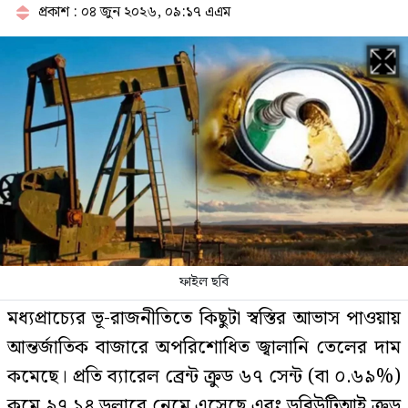
প্রকাশ : ০৪ জুন ২০২৬, ০৯:১৭ এএম
পরাজয় জেনেও যে কারণে রাষ্ট্রপতি পদে
প্রার্থী দিচ্ছে জামায়াত
১৯৯১ সালের পর নতুন ইতিহাস গড়তে
যাচ্ছে জামায়াত
প্রথম ধাপে যেসব মেট্রো স্টেশনে চালু
হচ্ছে জোবাইক, ভাড়া কত
ফাইল ছবি
মধ্যপ্রাচ্যের ভূ-রাজনীতিতে কিছুটা স্বস্তির আভাস পাওয়ায়
পে কমিশন পর্যালোচনায় উচ্চপর্যায়ের
আন্তর্জাতিক বাজারে অপরিশোধিত জ্বালানি তেলের দাম
কমিটি, নেতৃত্বে অর্থমন্ত্রী
কমেছে। প্রতি ব্যারেল ব্রেন্ট ক্রুড ৬৭ সেন্ট (বা ০.৬৯%)
কমে ৯৭.১৪ ডলারে নেমে এসেছে এবং ডব্লিউটিআই ক্রুড