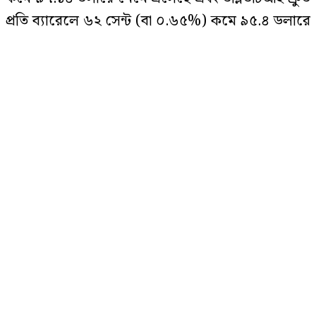
প্রতি ব্যারেলে ৬২ সেন্ট (বা ০.৬৫%) কমে ৯৫.৪ ডলারে
৪ মাস অফিস থেকে পাননি কোনো ছুটি,
আত্মহত্যা করলেন নারী
লেনদেন হচ্ছে।
বার্তাসংস্থা রয়টার্স বৃহস্পতিবারের এক প্রতিবেদনে এ তথ্য
জানিয়েছে।
রাষ্ট্রপতি প্রার্থিতা নিয়ে ১১ দলীয় জোটের
বৈঠক চলছে
এর আগে বুধবার কুয়েত আন্তর্জাতিক বিমানবন্দরে ইরানি
ড্রোন হামলা এবং হরমুজ প্রণালীর কাছে মার্কিন সামরিক
বাহিনীর পাল্টা হামলার কারণে তেলের দাম প্রায় ২% বৃদ্ধি
‘ধার্মিক হয়ে গিয়েছি, এজন্য অভিনয় করি
না’
পেয়েছিল। তবে ইসরায়েল-লেবানন যুদ্ধবিরতি চুক্তি সফল
হওয়ায় সরবরাহ সংকট কেটে যাওয়ার আশায় দাম
আবারও কমতে শুরু করেছে।
ঢাকা-ময়মনসিংহ মহাসড়কে বন্ধ যান
চলাচল
এদিকে, যুক্তরাষ্ট্রের এনার্জি ইনফরমেশন
অ্যাডমিনিস্ট্রেশন (ইআইএ) জানিয়েছে, গত ২৯ মে শেষ