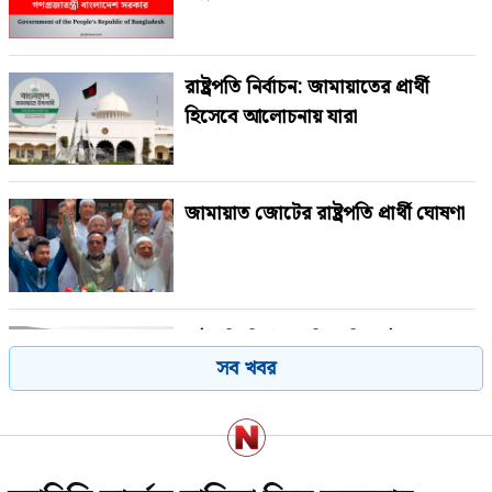
রাষ্ট্রপতি নির্বাচন: জামায়াতের প্রার্থী
হিসেবে আলোচনায় যারা
জামায়াত জোটের রাষ্ট্রপতি প্রার্থী ঘোষণা
রাষ্ট্রপতি নির্বাচনে বিএনপির দুই
সব খবর
মনোনয়নপত্র সংগ্রহ
পরাজয় জেনেও যে কারণে রাষ্ট্রপতি পদে