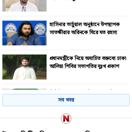
হাসিনার ভার্চুয়াল অনুষ্ঠানে উপস্থাপক
সাতক্ষীরার অরিনকে ঘিরে যত রহস্য
প্রধানমন্ত্রীকে নিয়ে অযাচিত বক্তব্যে ঢাকা
আলিয়া শিবির সভাপতির দুঃখ প্রকাশ
বিটিভির নতুন মহাপরিচালককে নিয়ে যা
সব খবর
বললেন পিয়া জান্নাতুল
জামায়াতের কভারেজে অমায়িক ব্যবহার