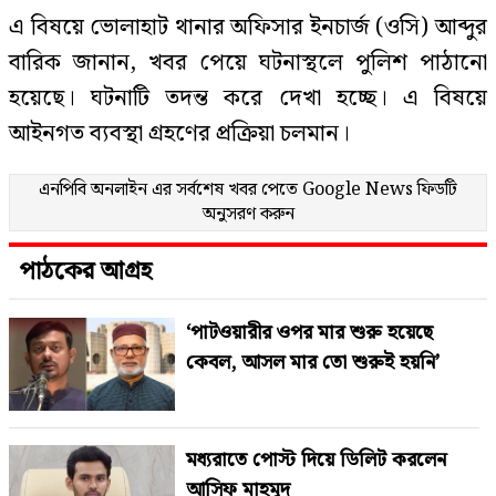
এ বিষয়ে ভোলাহাট থানার অফিসার ইনচার্জ (ওসি) আব্দুর
বারিক জানান, খবর পেয়ে ঘটনাস্থলে পুলিশ পাঠানো
হয়েছে। ঘটনাটি তদন্ত করে দেখা হচ্ছে। এ বিষয়ে
আইনগত ব্যবস্থা গ্রহণের প্রক্রিয়া চলমান।
এনপিবি অনলাইন এর সর্বশেষ খবর পেতে
Google News
ফিডটি
অনুসরণ করুন
পাঠকের আগ্রহ
‘পাটওয়ারীর ওপর মার শুরু হয়েছে
কেবল, আসল মার তো শুরুই হয়নি’
মধ্যরাতে পোস্ট দিয়ে ডিলিট করলেন
আসিফ মাহমুদ