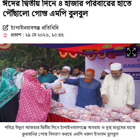
ঈদের দ্বিতীয় দিনে ৪ হাজার পরিবারের হাতে
পান, জানালেন নারী সাংবাদিক
পৌঁছালো গোস্ত এমপি বুলবুল
চাঁপাইনবাবগঞ্জ প্রতিনিধি
দুঃসংবাদের দিন সুখবরও পেলেন মেসি!
প্রকাশ : ২৯ মে ২০২৬, ১০:৪৫
যেভাবে সময় কাটছে রোমে বিমানের
আটকেপড়া ১০০ বাংলাদেশির
৪ মাস অফিস থেকে পাননি কোনো ছুটি,
আত্মহত্যা করলেন নারী
পবিত্র ঈদুল আজহার দ্বিতীয় দিনে চাঁপাইনবাবগঞ্জে অসহায় ও দুস্থ মানুষের মাঝে
কুরবানির গোস্ত বিতরণ করছে এমপি নরুল ইসলাম বুলবুল
রাষ্ট্রপতি নির্বাচনে যাবে জামায়াত, প্রার্থী