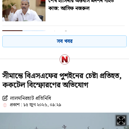
শেখ হাসিনার অন্তর্বাস প্রদর্শন গর্হিত
কাজ: আসিফ নজরুল
‘পাটওয়ারীর ওপর মার শুরু হয়েছে
সব খবর
কেবল, আসল মার তো শুরুই হয়নি’
হাসিনার পতনের পর দীর্ঘদিন দেশেই
সীমান্তে বিএসএফের পুশইনের চেষ্টা প্রতিহত,
ছিলেন ছাত্রলীগের সাদ্দাম
ককটেল বিস্ফোরণের অভিযোগ
লালমনিরহাট প্রতিনিধি
জিডিপিতে পর্যটন খাতের অবদান ৬-৭
প্রকাশ : ১৫ জুন ২০২৬, ০৯:২৯
শতাংশে উন্নীত করতে চাই: পর্যটনমন্ত্রী