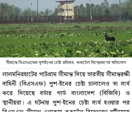
২০২৬ নিয়ে বাবা ভাঙ্গার ৫ ভবিষ্যদ্বাণী,
মিলে গেছে ২টি
জানা গেল এইচএসসির ফল প্রকাশের
সম্ভাব্য তারিখ
সীমান্তে বিএসএফের পুশইনের চেষ্টা প্রতিহত, ককটেল বিস্ফোরণের অভিযোগ
ইমাম-মুয়াজ্জিনের টাকা আত্মসাৎ, পদ
লালমনিরহাটের পাটগ্রাম সীমান্ত দিয়ে ভারতীয় সীমান্তরক্ষী
হারালেন বিএনপির ২ নেতা
বাহিনী (বিএসএফ) পুশ-ইনের চেষ্টা চালালেও তা ব্যর্থ
করে দিয়েছে বর্ডার গার্ড বাংলাদেশ (বিজিবি) ও
স্থানীয়রা। এ ঘটনায় পুশ-ইনের চেষ্টা ব্যর্থ হওয়ার পর
সরকারি চাকরিজীবীদের জন্য সুখবর,
বিএসএফ সীমান্ত এলাকায় ককটেল বিস্ফোরণ ঘটিয়েছে
আগস্টে টানা ৪ দিনের ছুটি
বলে অভিযোগ উঠেছে।