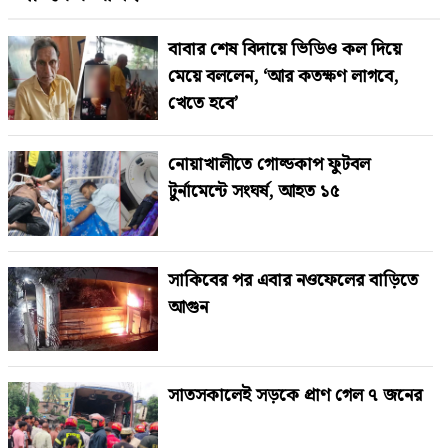
বাবার শেষ বিদায়ে ভিডিও কল দিয়ে
মেয়ে বললেন, ‘আর কতক্ষণ লাগবে,
খেতে হবে’
নোয়াখালীতে গোল্ডকাপ ফুটবল
টুর্নামেন্টে সংঘর্ষ, আহত ১৫
সাকিবের পর এবার নওফেলের বাড়িতে
আগুন
সাতসকালেই সড়কে প্রাণ গেল ৭ জনের