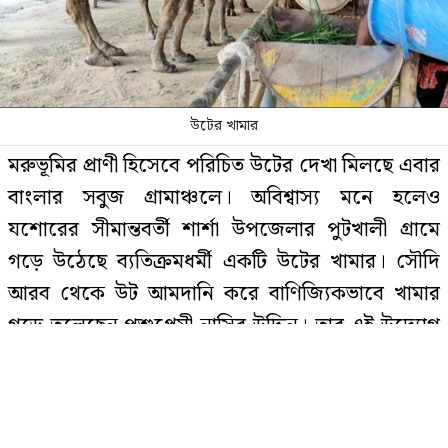
চলতি মাসে ফের টানা ৪ দিনের ছুটির
সুযোগ
উটের খামার
মরুভূমির প্রাণী হিসেবে পরিচিত উটের দেখা মিলছে এবার
নাটোরে পর্যটনমন্ত্রীকে দুইবার ধাক্কা,
বাংলার সবুজ গ্রামাঞ্চলে। অবিশ্বাস্য মনে হলেও
পিস্তলসহ যুবক আটক
যশোরের সীমান্তবর্তী শার্শা উপজেলার পুটখালী গ্রামে
গড়ে উঠেছে ব্যতিক্রমধর্মী একটি উটের খামার। সৌদি
আরব থেকে উট আমদানি করে বাণিজ্যিকভাবে খামার
বিয়ের আগেই অন্তঃসত্ত্বা, মেয়েকে নদীতে
গড়ে তুলেছেন পশুপ্রেমী নাসির উদ্দিন। তার এই উদ্যোগ
ডুবিয়ে হত্যা করলেন বাবা
এখন পুরো এলাকায় সৃষ্টি করেছে ব্যাপক কৌতূহল ও
আলোচনার।
যে ৩ ব্যাংকে যাবে ফ্যামিলি কার্ডের
বেনাপোল থেকে প্রায় পাঁচ কিলোমিটার দূরে সীমান্তঘেরা