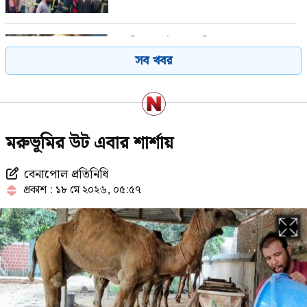
গাজীপুরে পৌর আ.লীগের সাবেক
সব খবর
সভাপতি গ্রেপ্তার
শেখ হাসিনাকে বাংলাদেশের হাতে তুলে
মরুভূমির উট এবার শার্শায়
দেবে ভারত, প্রত্যাশা জামায়াতের
বেনাপোল প্রতিনিধি
প্রকাশ : ১৮ মে ২০২৬, ০৫:৫৭
২৩তম রাষ্ট্রপতি নিয়ে আলোচনায় যেসব
নাম
রাষ্ট্রপতি হওয়ার প্রস্তাব পাননি ড. ইউনূস