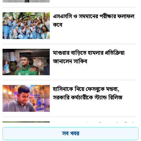
এসএসসি ও সমমানের পরীক্ষার ফলাফল
কবে
মাগুরার বাড়িতে হামলার প্রতিক্রিয়া
জানালেন সাকিব
হাসিনাকে নিয়ে ফেসবুকে মন্তব্য,
সরকারি কর্মচারীকে স্ট্যান্ড রিলিজ
ভয়াবহ সড়ক দুর্ঘটনার শিকার মৌসুমী মৌ
সব খবর