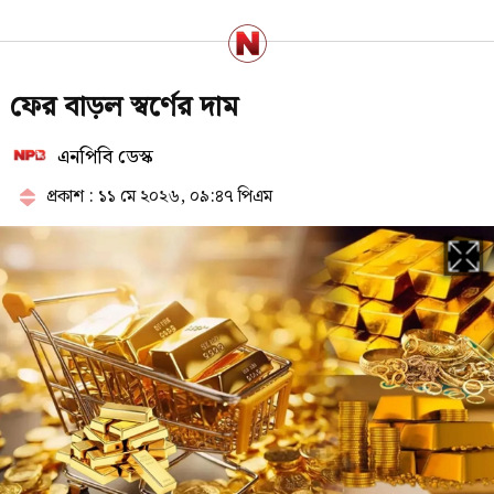
ইসলাম ধর্ম গ্রহণ করার কারণ জানালেন
ফের বাড়ল স্বর্ণের দাম
দীপিকা কাকার
এনপিবি ডেস্ক
প্রকাশ : ১১ মে ২০২৬, ০৯:৪৭ পিএম
সেদিন কী ঘটেছিল আর্জেন্টিনার
ড্রেসিংরুমে? ফাঁস করলেন ক্রীড়া
সাংবাদিক রেনজো
সাকিবের বাড়িতে অতিরিক্ত পুলিশ
মোতায়েন
বিশ্ববাজারে আবারও কমলো জ্বালানি
তেলের দাম