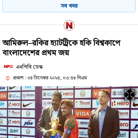
সব খবর
শতাংশে উন্নীত করতে চাই: পর্যটনমন্ত্রী
২০২৬ নিয়ে বাবা ভাঙ্গার ৫ ভবিষ্যদ্বাণী,
আমিরুল–রকির হ্যাটট্রিকে হকি বিশ্বকাপে
মিলে গেছে ২টি
বাংলাদেশের প্রথম জয়
এনপিবি ডেস্ক
জানা গেল এইচএসসির ফল প্রকাশের
সম্ভাব্য তারিখ
প্রকাশ : ০৪ ডিসেম্বর ২০২৫, ০৩:৫৮ পিএম
সরকারি চাকরিজীবীদের জন্য সুখবর,
আগস্টে টানা ৪ দিনের ছুটি