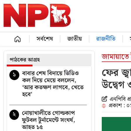
সর্বশেষ
জাতীয়
রাজনীতি
জামায়াতে
পাঠকের আগ্রহ
ফের জ্ব
বাবার শেষ বিদায়ে ভিডিও
১
কল দিয়ে মেয়ে বললেন,
উদ্বেগ 
‘আর কতক্ষণ লাগবে, খেতে
হবে’
এনপিবি প
প্রকাশ : 
নোয়াখালীতে গোল্ডকাপ
২
ফুটবল টুর্নামেন্টে সংঘর্ষ,
আহত ১৫