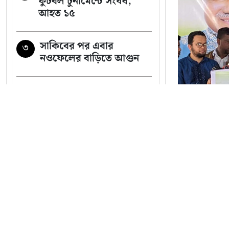
ফুটবল টুর্নামেন্টে সংঘর্ষ,
আহত ১৫
সাকিবের পর এবার
৩
নওফেলের বাড়িতে আগুন
গাজীপুরে পৌর আ.লীগের
৪
সাবেক সভাপতি গ্রেপ্তার
শেখ হাসিনাকে বাংলাদেশের
৫
হাতে তুলে দেবে ভারত,
প্রত্যাশা জামায়াতের
সব খবর
জাতীয় সংস
নোয়াখালীতে তরুণীদের
৬
দিয়ে পর্নো ভিডিও তৈরি:
ডা. সৈয়দ 
গ্রেপ্তার ৫, উদ্ধার ৪ তরুণী
একজন মন্