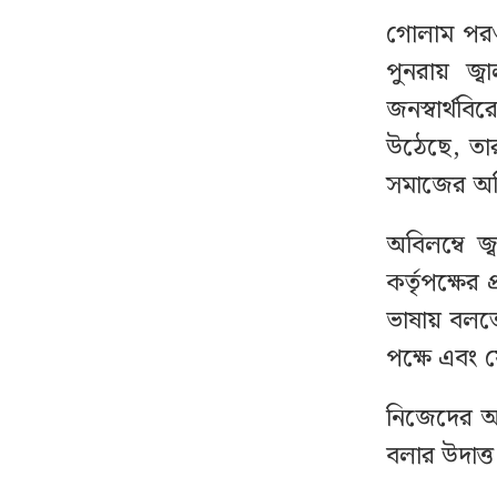
যে ৩ ব্যাংকে যাবে ফ্যামিলি
১২
গোলাম পরও
কার্ডের টাকা, বিতরণ কবে
পুনরায় জ্
জনস্বার্থব
ছাত্রদল নেতাকে বেধড়ক
১৩
উঠেছে, তার 
পেটাল শিবিরকর্মী
সমাজের অস্
দেশে স্বর্ণের দামে বড়
১৪
অবিলম্বে জ্
পতন, ভরি কত?
কর্তৃপক্ষে
থাইল্যান্ডে স্কুলে ঢুকে
১৫
ভাষায় বলত
গোলাগুলি, নিহত ৭
পক্ষে এবং য
রাজধানীতে বিএনপি নেতা
১৬
নিজেদের অধ
গুলিবিদ্ধ
বলার উদাত্