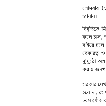
২৩তম রাষ্ট্রপতি নিয়ে
৭
আলোচনায় যেসব নাম
সোমবার (১
জানান।
রাষ্ট্রপতি হওয়ার প্রস্তাব পাননি
৮
ড. ইউনূস
বিবৃতিতে ম
ফলে চাল, ডা
নাটোরে পর্যটনমন্ত্রীকে দুইবার
৯
বাইরে চলে
ধাক্কা, পিস্তলসহ যুবক আটক
বেকারত্ব 
দু’মুঠো অন
চলতি মাসে ফের টানা ৪
১০
করায় জনগণে
দিনের ছুটির সুযোগ
সরকার যেখান
বিয়ের আগেই অন্তঃসত্ত্বা,
১১
মেয়েকে নদীতে ডুবিয়ে হত্যা
হবে না, সেখা
করলেন বাবা
চরম ধোঁকাব