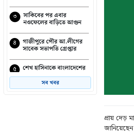
সাকিবের পর এবার
৩
নওফেলের বাড়িতে আগুন
গাজীপুরে পৌর আ.লীগের
৪
সাবেক সভাপতি গ্রেপ্তার
শেখ হাসিনাকে বাংলাদেশের
৫
হাতে তুলে দেবে ভারত,
প্রত্যাশা জামায়াতের
সব খবর
নোয়াখালীতে তরুণীদের
৬
দিয়ে পর্নো ভিডিও তৈরি:
গ্রেপ্তার ৫, উদ্ধার ৪ তরুণী
প্রায় দেড় ম
জানিয়েছেন