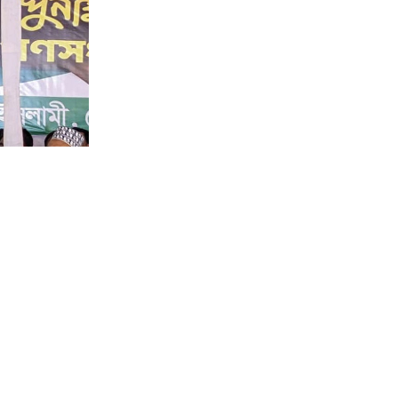
ায়েবে আমির
ন এমপি নই,
দ অধিবেশন