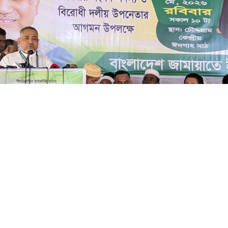
ছবি: সংগৃহীত
দের বিরোধীদলীয় উপনেতা ও জামায়াতে ইসলামীর ন
আবদুল্লাহ মোহাম্মদ তাহের বলেছেন, আমি শুধু একজ
ত্রী। আমার গাড়িতে জাতীয় পতাকা থাকে। সংস