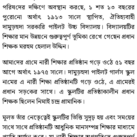
প‌রিষ‌দের দ‌ক্ষিণে অব‌স্থান কর‌ছে, ১ শত ১৩ বছ‌রের
পু‌রো‌নো অর্থাৎ ১৯১৩ সা‌লে স্থা‌পিত, ঐতিহ‌্যবাহী
দামুড়হুদা সরকা‌রি পাইলট উচ্চ বিদ‌্যালয়। বিদ‌্যালয়টির
শিক্ষার মান উন্নয়‌নে গুরুত্বপূর্ণ ভূমিকা রে‌খে গে‌ছেন প্রধান
শিক্ষক মরহুম হেলাল উদ্দিন।
আমা‌দের গ্রা‌মে নারী শিক্ষার প্রতিষ্ঠান গ‌ড়ে ও‌ঠে ৫১ বছর
আগে অর্থাৎ ১৯৭৫ সা‌লে। দামুড়হুদা পাইলট গার্লস স্কুল
না‌মের এ নারী শিক্ষা প্রতিষ্ঠান‌টি গ‌ড়ে ও‌ঠে, এ গ্রা‌মেরই
প্রধান সড়‌কের সাথে। এ স্কুল‌টির প্রতিষ্ঠাকালীন প্রধান
শিক্ষক ছি‌লেন নিমাই চন্দ্র প্রামা‌নিক।
মূলত তাঁর নেতেৃ‌ত্বেই স্কুল‌টির ভি‌ত্তি সুদৃঢ় হয় এবং সম‌য়ের
সা‌থে সা‌থে প্রতিষ্ঠান‌টি আধু‌নিক মানসম্পন্ন শিক্ষার মাধ‌্যমে