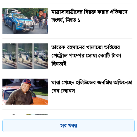
মাদ্রাসাছাত্রীদের বিরক্ত করার প্রতিবাদে
সংঘর্ষ, নিহত ১
তারেক রহমানের খালাতো ভাইয়ের
পেট্রোল পাম্পের সোয়া কোটি টাকা
ছিনতাই
মারা গেছেন হলিউডের জনপ্রিয় অভিনেতা
বেন জোনস
বাংলাদেশ সফরে ‘র’ প্রধান!
সব খবর