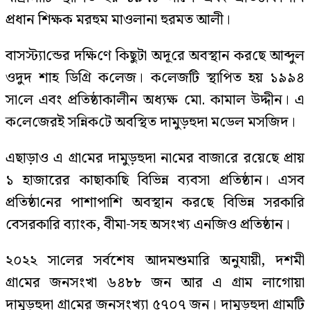
প্রধান শিক্ষক মরহুম মাওলানা হুরমত আলী।
বাসস্ট‌্যা‌ন্ডের দ‌ক্ষি‌ণে কিছুটা অদূ‌রে অবস্থান কর‌ছে আব্দুল
ওদুদ শাহ ডি‌গ্রি ক‌লেজ। ক‌লেজ‌টি স্থা‌পিত হয় ১৯৯৪
সা‌লে এবং প্রতিষ্ঠাকালীন অধ‌্যক্ষ মো. কামাল উদ্দীন। এ
ক‌লে‌জেরই স‌ন্নিক‌টে অব‌স্থিত দামুড়হুদা ম‌ডেল মস‌জিদ।
এছাড়াও এ গ্রা‌মের দামুড়হুদা না‌মের বাজা‌রে র‌য়ে‌ছে প্রায়
১ হাজারের কাছাকা‌ছি বি‌ভিন্ন ব‌্যবসা প্রতিষ্ঠান। এসব
প্রতিষ্ঠা‌নের পাশাপা‌শি অবস্থান কর‌ছে বি‌ভিন্ন সরকা‌রি
বেসরকা‌রি ব‌্যাংক, বীমা-সহ অসংখ‌্য এন‌জিও প্রতিষ্ঠান।
২০২২ সা‌লের সর্বশেষ আদমশুমারি অনুযা‌য়ী, দশমী
গ্রা‌মের জনসংখা ৬৪৮৮ জন আর এ গ্রা‌ম লাগোয়া
দামুড়হুদা গ্রা‌মের জনসংখ‌্যা ৫৭০৭ জন। দামুড়হুদা গ্রাম‌টি