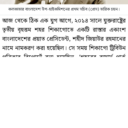
শিক্ষামন্ত্রী
কলকাতার বাংলাদেশ উপ-হাইকমিশনের প্রথম সচিব (প্রেস) তারিক চয়ন।
যে ফল নিয়ে আনন্দ করার কথা, সেটিই
আজ থেকে ঠিক এক যুগ আগে, ২০১৪ সালে যুক্তরাষ্ট্রের
এখন রেজার পরিবারের বেদনা
তৃতীয় বৃহত্তম শহর শিকাগোতে একটি রাস্তার একাংশ
বাংলাদেশের প্রয়াত প্রেসিডেন্ট, শহীদ জিয়াউর রহমানের
নামে নামকরণ করা হয়েছিল। সে সময় শিকাগো ট্রিবিউন
সেই ছাত্রদল নেতা মারা গেছেন
পত্রিকার রিপোর্টে বলা হয়েছিল, ‘শহরের রজার্স পার্ক
এলাকার নর্থ ক্লার্ক স্ট্রিট-এর একাংশকে সম্মানসূচক
‘জিয়াউর রহমান ওয়ে’ নামকরণের প্রস্তাব শিকাগো সিটি
কাউন্সিলে কোন বিতর্ক ছাড়াই অনুমোদন পায়।’
থাইল্যান্ডে প্রকাশ্যে দুজনকে গুলি
করলেন সাবেক এমপি
ওই ঘটনার এক যুগ পরে, ২০২৬ সালের মে মাসে
বাংলাদেশের আপামর জনসাধারণ যথাযোগ্য মর্যাদায়
তাদের প্রিয় নেতার ৪৫তম শাহাদাতবার্ষিকী পালন করছে।
সাতক্ষীরায় সহযোগীসহ কারাগারে
জামায়াত নেতা নজরুল ইসলাম
শুধু তাই নয়! যুক্তরাষ্ট্রের চেয়ে চার গুণেরও বেশি (বিশ্বের