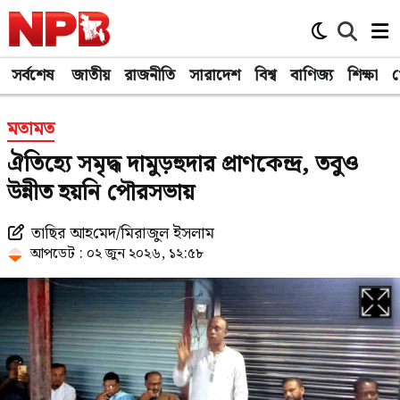
সর্বশেষ
জাতীয়
রাজনীতি
সারাদেশ
বিশ্ব
বাণিজ্য
শিক্ষা
খ
মতামত
ঐতিহ্যে সমৃদ্ধ দামুড়হুদার প্রাণকেন্দ্র, তবুও
উন্নীত হয়‌নি পৌরসভায়
তা‌ছির আহ‌মেদ/মিরাজুল ইসলাম
আপডেট : ০২ জুন ২০২৬, ১২:৫৮