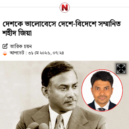
এনসিপির তরুণেরা ছদ্ম: সলিমুল্লাহ খান
দেশকে ভালোবেসে দেশে-বিদেশে সম্মানিত
শহীদ জিয়া
তারিক চয়ন
একাদশ শ্রেণিতে ভর্তি ও ক্লাস শুরুর
আপডেট : ৩১ মে ২০২৬, ০৭:২৪
তারিখ ঘোষণা
রণক্ষেত্র শরীয়তপুর, নিহত ১
ম্যানেজিং কমিটির হাতে শিক্ষক
নিয়োগের ক্ষমতা নিয়ে যা বললেন