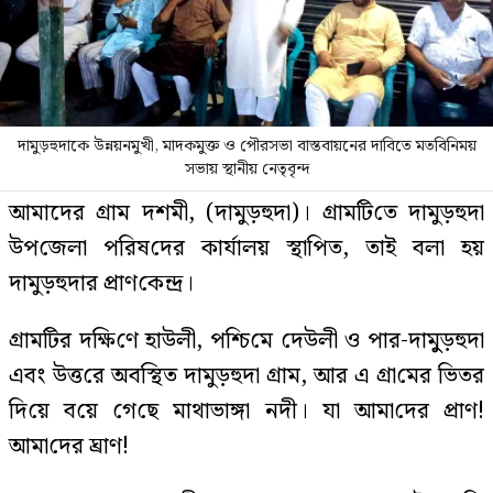
দামুড়হুদাকে উন্নয়নমুখী, মাদকমুক্ত ও পৌরসভা বাস্তবায়নের দাবিতে মতবিনিময়
সভায় স্থানীয় নেতৃবৃন্দ
আমাদের গ্রাম দশমী, (দামুড়হুদা)। গ্রাম‌টি‌তে দামুড়হুদা
উপ‌জেলা প‌রিষ‌দের কার্যালয় স্থা‌পিত, তাই বলা হয়
দামুড়হুদার প্রাণ‌কেন্দ্র।
গ্রাম‌টির দ‌ক্ষি‌ণে হাউলী, প‌শ্চি‌মে দেউলী ও পার-দামুুড়হুদা
এবং উত্ত‌রে অব‌স্থিত দামুড়হুদা গ্রাম, আর এ গ্রা‌মের ভিতর
দি‌য়ে ব‌য়ে গে‌ছে মাথাভাঙ্গা নদী। যা আমা‌দের প্রাণ!
আমা‌দের ঘ্রাণ!