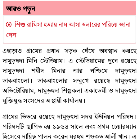
আরও পড়ুন
শিশু রামিসা হত্যায় নাম আসা ডলারের পরিচয় জানা
গেল
এছাড়াও গ্রা‌মের প্রধান সড়‌ক ঘেঁ‌ষে অবস্থান কর‌ছে
দামুড়হুদা মি‌নি স্টে‌ডিয়াম। এ স্টে‌ডিয়ামের পুবে র‌য়ে‌ছে
দামুড়হুদা শহীদ মিনার আর প‌শ্চি‌মে দামুড়হুদা
ডাকবাং‌লো। ডাকবাং‌লোর সম্মু‌খে র‌য়ে‌ছে দামুড়হুদা
অ‌ডি‌টো‌রিয়াম, দামুড়হুদা শিল্পকলা একা‌ডে‌মী ও দামুড়হুদা
মু‌ক্তিযুদ্ধ সংসদের অস্থায়ী কার্যালয়।
গ্রা‌মের ভিত‌রে র‌য়ে‌ছে দামুড়হুদা সদর ইউনিয়ন প‌রিষদ।
প‌রিষদ‌টি স্থা‌পিত হয় ১৯৬৪ সা‌লে এবং প্রথম চেয়ারম‌্যা‌ন
হি‌সে‌বে দা‌য়িত্ব পালন ক‌রেন মরহুম শওকত আলী খান। এ