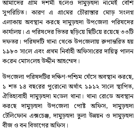
আমাদের গ্রাম‌‌ দশমী হ‌লেও দামুড়হুদা না‌মেই বে‌শি
সুপ‌রি‌চিত। কারণ এ গ্রা‌মের চৌরাস্তার মোড় সংলগ্ন
এলাকায় অবস্থান কর‌ছে দামুড়হুদা উপ‌জেলা প‌রিষদের
কার্যালয়। এ প‌রিষ‌দের ভিতর ছ‌ড়ি‌য়ে ছি‌টি‌য়ে র‌য়ে‌ছে ৩৩‌টি
দফতর। প‌রিষদ‌টি থানা থে‌কে উপ‌জেলায় রুপান্তরিত হয়
১৯৮৩ সা‌লে এবং প্রথম নির্বাহী অ‌ফিসা‌রের দা‌য়িত্ব পালন
ক‌রেন মোস‌লেহ উদ্দীন আহ‌ম্মেদ।
উপ‌জেলা প‌রিষ‌দ‌টির দ‌ক্ষিণ-প‌শ্চিম ঘেঁ‌সে অব‌স্থান কর‌ছে,
১ শত ১৪ বছ‌রের পু‌রো‌নো অর্থাৎ ১৯১২ সা‌লে স্থা‌পিত,
ঐতিহ‌্যবাহী দামুড়হুদা ম‌ডেল থানা। থানা রো‌ডে অবস্থান
কর‌ছে দামুড়হুদা উপ‌জেলা পোষ্ট অ‌ফিস, দামুড়হুদা
টে‌লি‌ফোন এক্স‌চেঞ্জ, দামুড়হুদা তুলা উন্নয়ন ও দামুড়হুদা
বীজ ও বন বিভাগের অ‌ফিস।