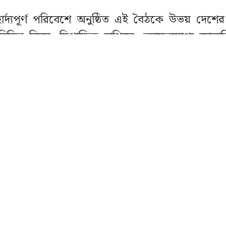
হার্দ্যপূর্ণ পরিবেশে অনুষ্ঠিত এই বৈঠকে উভয় দেশে
িষ্ট বিভিন্ন বিষয়, দ্বিপাক্ষিক বাণিজ্য, নবায়নযোগ্য জ্বালা
োগ সহযোগিতা, জলবায়ু পরিবর্তন মোকাবেলা এবং রো
সূ আলোচনা অনুষ্ঠিত হয়।
তে স্বরাষ্ট্রমন্ত্রী ১৯৭২ সালে স্বাধীন রাষ্ট্র হিসেব
রম্ভিক স্বীকৃতি এবং বাংলাদেশের আর্থ-সামাজিক উন্নয়
ন্য গভীর কৃতজ্ঞতা প্রকাশ করেন। তিনি বলেন, বর্ত
িতে জাতীয় স্বার্থ, সার্বভৌমত্ব এবং নিরাপত্তাকে সর্বোচ্
ে, যার মূল ভিত্তি হলো গণতান্ত্রিক মূল্যবোধ, মান
প্রতিষ্ঠা।
 রাষ্ট্রদূত বাংলাদেশের সাম্প্রতিক আর্থ-সামাজিক অগ