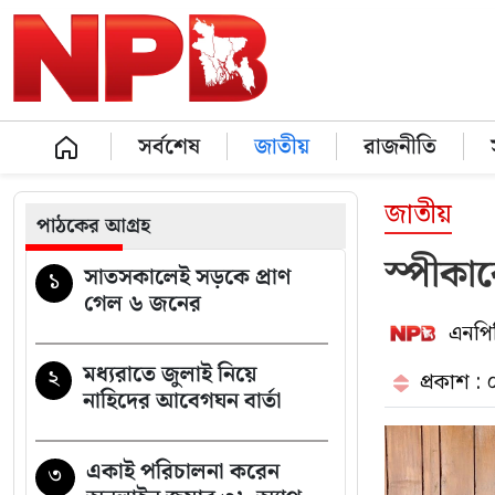
সর্বশেষ
জাতীয়
রাজনীতি
জাতীয়
পাঠকের আগ্রহ
স্পীকার
সাতসকালেই সড়কে প্রাণ
১
গেল ৬ জনের
এনপিব
মধ্যরাতে জুলাই নিয়ে
২
প্রকাশ :
নাহিদের আবেগঘন বার্তা
একাই পরিচালনা করেন
৩