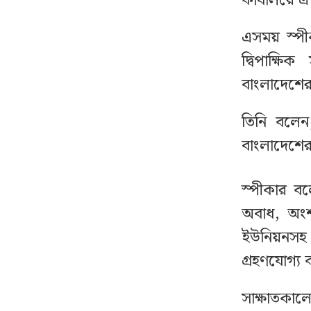
কার্যালয়ে 
বাংলাদেশে আইএসআই-
৮
এসময় স্পী
সংশ্লিষ্ট অভিযোগে মুখ খুলল
দ্বিপাক্ষি
পাকিস্তান
বাংলাদেশের দ
একযোগে আওয়ামী লীগের
৯
তিনি বলেন
৮ নেতার পদত্যাগ
বাংলাদেশের 
যে ৩ ব্যাংকে যাবে ফ্যামিলি
১০
কার্ডের টাকা, বিতরণ কবে
স্পীকার বল
অবাধ, অংশগ
সিলেটে দুই বাসের
১১
ইউনিয়নসহ বি
মুখোমুখি সংঘর্ষে নিহত ৮
গ্রহণযোগ্য 
ভারী বৃষ্টি নিয়ে যে বার্তা দিল
১২
সাক্ষাতকাল
আবহাওয়া অফিস