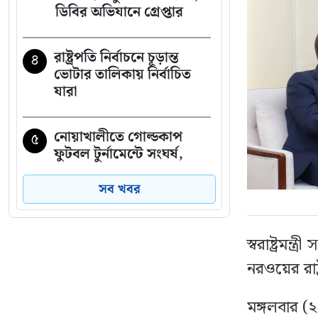
ডিবির অভিযানে গ্রেপ্তার
রাষ্ট্রপতি নির্বাচনে চূড়ান্ত
৪
ভোটার তালিকায় নির্বাচিত
যারা
নোয়াখালীতে গোল্ডকাপ
৫
ফুটবল টুর্নামেন্টে সংঘর্ষ,
আহত ১৫
সব খবর
নেতাকর্মীদের জন্য যুবদলের
৬
বিশেষ সতর্কবার্তা
স্বরাষ্ট্রমন
নরওয়ের রাষ্
সাকিবের পর এবার
৭
নওফেলের বাড়িতে আগুন
মঙ্গলবার (২ 