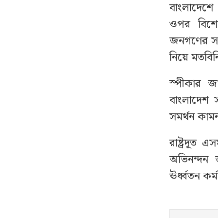
বাংলাদেশে
ওপর বিশে
স্বর্ণ ক্রয়-বিক্রয়ে কঠোর
১৩
জনগণের সম্
নজরদারি, আসছে নতুন
নীতিমালা
নিয়ে মতবি
স্পীকার 
আদালতে নেওয়ার পথে
১৪
পালিয়ে গেল ওয়ারেন্টভুক্ত
বাংলাদেশ স
আসামি
সমর্থন কাম
থাইল্যান্ডে স্কুলে ঢুকে
১৫
রাষ্ট্রদূত
গোলাগুলি, নিহত অন্তত ২
অভিনন্দন জ
ঊর্ধ্বতন কর্
গোপনে আপনার ফোনে
১৬
নজরদারি চালাচ্ছে যেসব
অ্যাপ