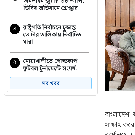
অনলাইন জুয়ার ৩৮ অ্যাপ,
ডিবির অভিযানে গ্রেপ্তার
রাষ্ট্রপতি নির্বাচনে চূড়ান্ত
৪
ভোটার তালিকায় নির্বাচিত
যারা
নোয়াখালীতে গোল্ডকাপ
৫
ফুটবল টুর্নামেন্টে সংঘর্ষ,
আহত ১৫
সব খবর
নেতাকর্মীদের জন্য যুবদলের
৬
বিশেষ সতর্কবার্তা
বাংলাদেশ 
সাকিবের পর এবার
৭
সাক্ষাৎ করে
নওফেলের বাড়িতে আগুন