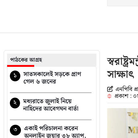
বিএনপি নেতাকে লক্ষ্য করে
১৭
গুলি, লাগল সহযোগীর
বুকে
৫৩টি বাড়ি-ফ্ল্যাটের সন্ধান /
১৮
দুবাইয়ে আ. লীগের যেসব
স্বরাষ্ট
নেতাদের সম্পদের পাহাড়
পাঠকের আগ্রহ
সাক্ষাৎ
সাতসকালেই সড়কে প্রাণ
১
যেসব জেলায় ৬০ কিমি
১৯
গেল ৬ জনের
বেগে ঝড়ের শঙ্কা
এনপিবি প
প্রকাশ : 
মধ্যরাতে জুলাই নিয়ে
২
অবসরপ্রাপ্ত শিক্ষকদের
২০
নাহিদের আবেগঘন বার্তা
জন্য আসছে বড় সুসংবাদ
একাই পরিচালনা করেন
৩
অনলাইন জুয়ার ৩৮ অ্যাপ,