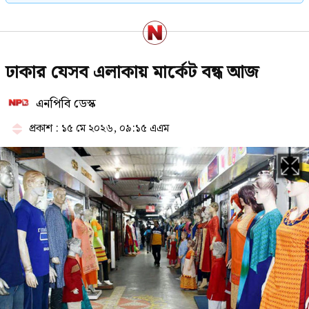
২৩তম রাষ্ট্রপতি নিয়ে আলোচনায় যেসব
ঢাকার যেসব এলাকায় মার্কেট বন্ধ আজ
নাম
এনপিবি ডেস্ক
প্রকাশ : ১৫ মে ২০২৬, ০৯:১৫ এএম
নাটোরে পর্যটনমন্ত্রীকে দুইবার ধাক্কা,
পিস্তলসহ যুবক আটক
রাষ্ট্রপতি হওয়ার প্রস্তাব পাননি ড. ইউনূস
চলতি মাসে ফের টানা ৪ দিনের ছুটির
সুযোগ