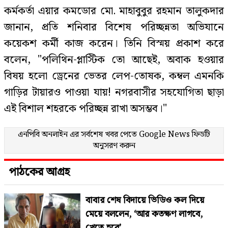
কর্মকর্তা এয়ার কমডোর মো. মাহাবুবুর রহমান তালুকদার
জানান, প্রতি শনিবার বিশেষ পরিচ্ছন্নতা অভিযানে
কয়েকশ কর্মী কাজ করেন। তিনি বিস্ময় প্রকাশ করে
বলেন, "পলিথিন-প্লাস্টিক তো আছেই, অবাক হওয়ার
বিষয় হলো ড্রেনের ভেতর লেপ-তোষক, কম্বল এমনকি
গাড়ির টায়ারও পাওয়া যায়! নগরবাসীর সহযোগিতা ছাড়া
এই বিশাল শহরকে পরিচ্ছন্ন রাখা অসম্ভব।"
এনপিবি অনলাইন এর সর্বশেষ খবর পেতে
Google News
ফিডটি
অনুসরণ করুন
পাঠকের আগ্রহ
বাবার শেষ বিদায়ে ভিডিও কল দিয়ে
মেয়ে বললেন, ‘আর কতক্ষণ লাগবে,
খেতে হবে’