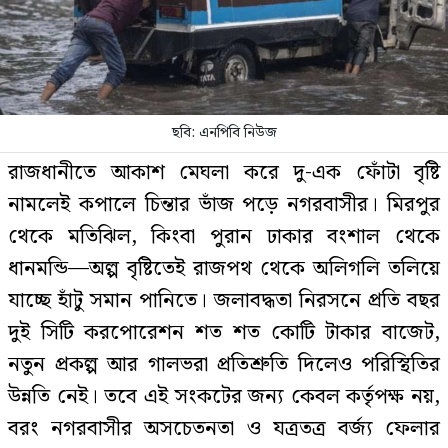
ছবি: এনপিবি নিউজ
রাজধানীতে আকাশ মেঘলা করে দু-এক ফোঁটা বৃষ্টি
নামলেই কপালে চিন্তার ভাঁজ পড়ে নগরবাসীর। মিরপুর
থেকে মতিঝিল, কিংবা পুরান ঢাকার বংশাল থেকে
ধানমন্ডি—অল্প বৃষ্টিতেই রাজপথ থেকে অলিগলি তলিয়ে
যাচ্ছে হাঁটু সমান পানিতে। জলাবদ্ধতা নিরসনে প্রতি বছর
দুই সিটি করপোরেশন শত শত কোটি টাকার বাজেট,
নতুন প্রকল্প আর গালভরা প্রতিশ্রুতি দিলেও পরিস্থিতির
উন্নতি নেই। তবে এই সংকটের জন্য কেবল কর্তৃপক্ষ নয়,
বরং নগরবাসীর অসচেতনতা ও যত্রতত্র বর্জ্য ফেলার