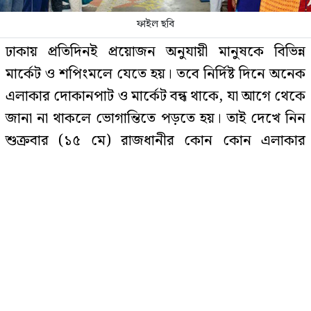
ফাইল ছবি
ঢাকায় প্রতিদিনই প্রয়োজন অনুযায়ী মানুষকে বিভিন্ন
বিয়ের আগেই অন্তঃসত্ত্বা, মেয়েকে নদীতে
মার্কেট ও শপিংমলে যেতে হয়। তবে নির্দিষ্ট দিনে অনেক
ডুবিয়ে হত্যা করলেন বাবা
এলাকার দোকানপাট ও মার্কেট বন্ধ থাকে, যা আগে থেকে
জানা না থাকলে ভোগান্তিতে পড়তে হয়। তাই দেখে নিন
শুক্রবার (১৫ মে) রাজধানীর কোন কোন এলাকার
ঠোঁটে ঠোঁট রেখে করেন আশীর্বাদ,
ভাইরাল ‘লিপ কিস বাবা’
শপিংমল ও মার্কেট বন্ধ থাকবে।
যেসব মার্কেট বন্ধ থাকবে
রাজধানীতে বিএনপি নেতা গুলিবিদ্ধ
আজিমপুর সুপার মার্কেট, গুলিস্তান হকার্স মার্কেট,
রহমানিয়া সুপার মার্কেট, ইদ্রিস সুপার মার্কেট, দয়াগঞ্জ
বাজার, ধূপখোলা মাঠ বাজার, চকবাজার, ফরাশগঞ্জ
টিম্বার মার্কেট, শ্যামবাজার পাইকারি দোকান, সামাদ
ছাত্রদল নেতাকে বেধড়ক পেটাল