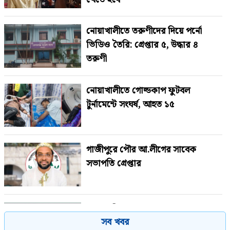
নোয়াখালীতে তরুণীদের দিয়ে পর্নো
ভিডিও তৈরি: গ্রেপ্তার ৫, উদ্ধার ৪
তরুণী
নোয়াখালীতে গোল্ডকাপ ফুটবল
টুর্নামেন্টে সংঘর্ষ, আহত ১৫
গাজীপুরে পৌর আ.লীগের সাবেক
সভাপতি গ্রেপ্তার
শেখ হাসিনাকে বাংলাদেশের হাতে তুলে
সব খবর
দেবে ভারত, প্রত্যাশা জামায়াতের