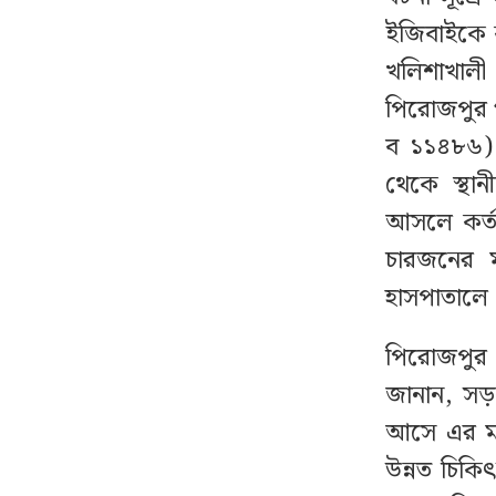
রাজধানীতে বিএনপি নেতা
১২
ইজিবাইকে ক
গুলিবিদ্ধ
খলিশাখাল
পিরোজপুর গা
৬ মাসের জন্য বহিষ্কার ঢাবি
১৩
ব ১১৪৮৬)।
শিবির কর্মী, সিটও বাতিল
থেকে স্থা
ইতালিতে গ্রাউন্ডেড
১৪
আসলে কর্ত
ঢাকামুখী বাংলাদেশ
চারজনের ম
বিমানের ফ্লাইট, ৭ ঘণ্টা
হাসপাতালে 
যাবৎ আটকা ২৬০ যাত্রী
পিরোজপুর 
বিশ্ববাজারে স্বর্ণের দামে বড়
১৫
জানান, সড়ক
লাফ
আসে এর মধ্
লন্ডনী প্রেমিককে
১৬
উন্নত চিকি
বান্ধবীদের ‘গোপন ছবি’