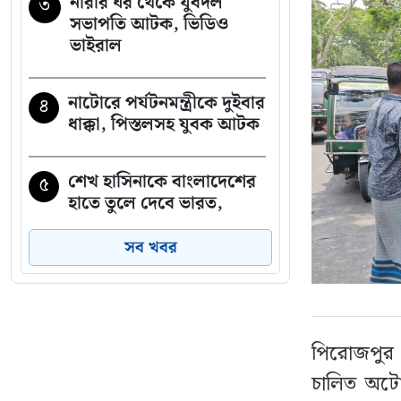
নারীর ঘর থেকে যুবদল
৩
সভাপতি আটক, ভিডিও
ভাইরাল
নাটোরে পর্যটনমন্ত্রীকে দুইবার
৪
ধাক্কা, পিস্তলসহ যুবক আটক
শেখ হাসিনাকে বাংলাদেশের
৫
হাতে তুলে দেবে ভারত,
প্রত্যাশা জামায়াতের
সব খবর
রাষ্ট্রপতি পদে আলোচনায়
৬
এগিয়ে যারা
পিরোজপুর 
গুলশানে আ.লীগের নেতা-
৭
চালিত অটো 
কর্মীদের গোপন বৈঠক,