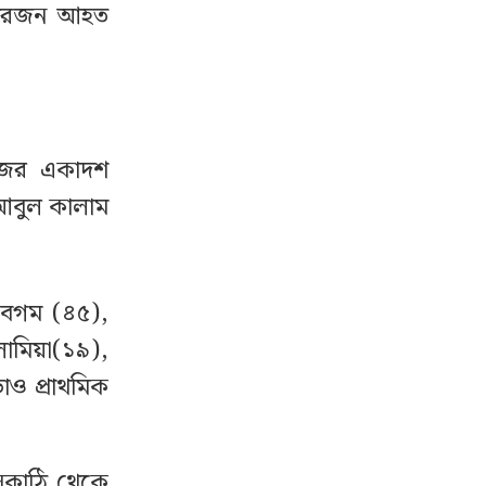
 চারজন আহত
েজের একাদশ
 আবুল কালাম
 বেগম (৪৫),
মিয়া(১৯),
ও প্রাথমিক
াসকাঠি থেকে