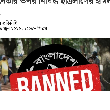
েতার ওপর নিষিদ্ধ ছাত্রলীগের হাম
২
প্রতিনিধি
০৩ জুন ২০২৬, ১২:৩৮ পিএম