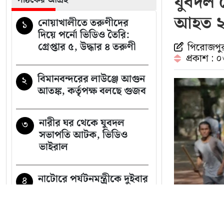
যুবদল ন
নিয়ে পুলিশের সতর্কবার্তা
আহত 
নোয়াখালীতে তরুণীদের
১
দিয়ে পর্নো ভিডিও তৈরি:
গ্রেপ্তার ৫, উদ্ধার ৪ তরুণী
পিরোজপুর 
প্রকাশ : 
বিমানবন্দরের লাউঞ্জে আগুন
২
আতঙ্ক, কর্তৃপক্ষ বলছে গুজব
নারীর ঘর থেকে যুবদল
৩
সভাপতি আটক, ভিডিও
ভাইরাল
নাটোরে পর্যটনমন্ত্রীকে দুইবার
৪
ধাক্কা, পিস্তলসহ যুবক আটক
শেখ হাসিনাকে বাংলাদেশের