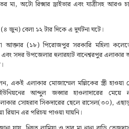
তের মা, অটো রিক্সার ড্রাইভার এবং যাত্রীসহ আরও
 (৪ জুন) বেলা ১২ টার দিকে এ দুর্ঘটনা ঘটে।
য়া আক্তার (১৮) পিরোজপুর সরকারি মহিলা কল
ত্রী এবং সদর উপজেলার হুলারহাট বানেশ্বরপুর এলাকার
ে।
, একই এলাকার মোজাম্মেল মল্লিকের স্ত্রী হাওয়া
নিয়নের আব্দুল জব্বার হাওলাদারের মেয়ে লা
এলাকার সোহরাব সিকদারের ছেলে রাসেল(৩০), এছাড়া
়া রিয়ান এর পরিচয় পাওয়া যায়নি।
ে জানা যায়, নিহত লামিয়া ও তার মা নানা বাড়ি তেজদ