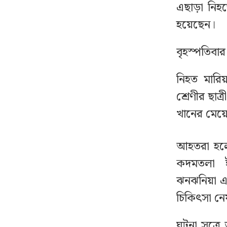
গ্রেপ্তার ৬
এছাড়া নিহ
হয়েছেন।
ঠোঁটে ঠোঁট রেখে করেন
৮
আশীর্বাদ, ভাইরাল ‘লিপ কিস
বৃহস্পতিবার
বাবা’
নিহত মারি
দেশজুড়ে পুলিশের সতর্কতা
৯
শ্রেণীর ছা
জারি
খানের মেয়
ছাত্রদল নেতাকে বেধড়ক
১০
আহতরা হলেন
পেটাল শিবিরকর্মী
কদমতলা ইউ
ঝনঝনিয়া 
বিএনপিতে যোগ দিল
১১
বহিষ্কৃত এমপি গাজী
চিকিৎসা নেয
নজরুলের ১২ অনুসারী
ঘটনা সূত্র