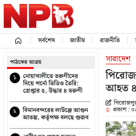
সর্বশেষ
জাতীয়
রাজনীতি
সারাদেশ
পাঠকের আগ্রহ
পিরোজপু
নোয়াখালীতে তরুণীদের
১
দিয়ে পর্নো ভিডিও তৈরি:
আহত 
গ্রেপ্তার ৫, উদ্ধার ৪ তরুণী
পিরোজপুর 
প্রকাশ : 
বিমানবন্দরের লাউঞ্জে আগুন
২
আতঙ্ক, কর্তৃপক্ষ বলছে গুজব