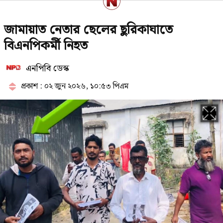
রাষ্ট্রপতি নির্বাচনে বিএনপির দুই
জামায়াত নেতার ছেলের ছুরিকাঘাতে
মনোনয়নপত্র সংগ্রহ
বিএনপিকর্মী নিহত
এনপিবি ডেস্ক
পরাজয় জেনেও যে কারণে রাষ্ট্রপতি পদে
প্রার্থী দিচ্ছে জামায়াত
প্রকাশ : ০২ জুন ২০২৬, ১০:৫৩ পিএম
পে কমিশন পর্যালোচনায় উচ্চপর্যায়ের
কমিটি, নেতৃত্বে অর্থমন্ত্রী
১৯৯১ সালের পর নতুন ইতিহাস গড়তে
যাচ্ছে জামায়াত