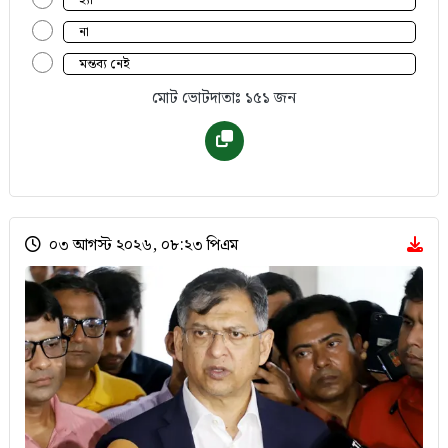
হ্যাঁ
না
মন্তব্য নেই
মোট ভোটদাতাঃ ১৫১ জন
০৩ আগস্ট ২০২৬, ০৮:২৩ পিএম