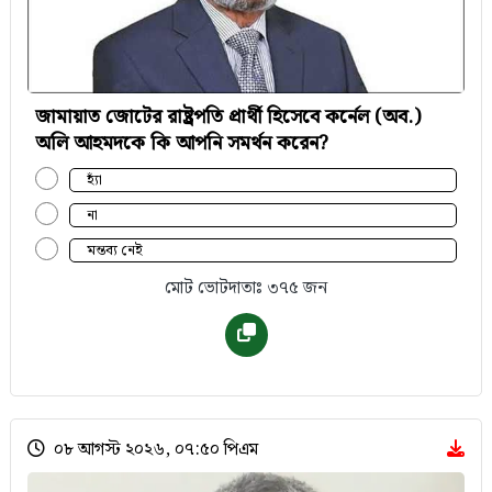
জামায়াত জোটের রাষ্ট্রপতি প্রার্থী হিসেবে কর্নেল (অব.)
অলি আহমদকে কি আপনি সমর্থন করেন?
হ্যাঁ
না
মন্তব্য নেই
মোট ভোটদাতাঃ ৩৭৫ জন
০৮ আগস্ট ২০২৬, ০৭:৫০ পিএম