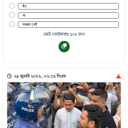
হ্যাঁ
না
মন্তব্য নেই
মোট ভোটদাতাঃ ১০১ জন
২৯ জুলাই ২০২৬, ০৬:০১ পিএম