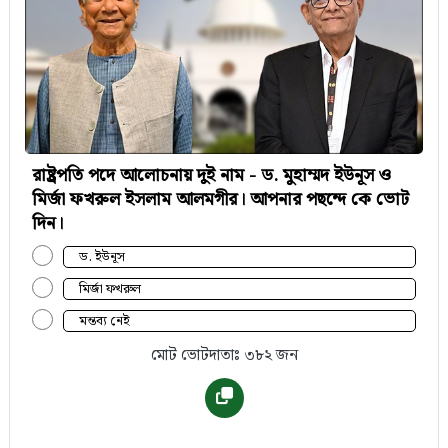
রাষ্ট্রপতি পদে আলোচনায় দুই নাম - ড. মুহাম্মদ ইউনূস ও
মির্জা ফখরুল ইসলাম আলমগীর। আপনার পছন্দে কে ভোট
দিন।
ড. ইউনূস
মির্জা ফখরুল
মন্তব্য নেই
মোট ভোটদাতাঃ ৩৮২ জন