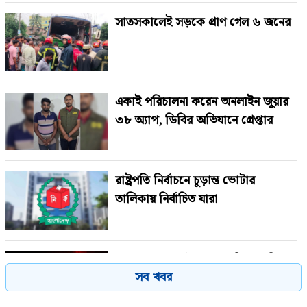
সাতসকালেই সড়কে প্রাণ গেল ৬ জনের
একাই পরিচালনা করেন অনলাইন জুয়ার
৩৮ অ্যাপ, ডিবির অভিযানে গ্রেপ্তার
রাষ্ট্রপতি নির্বাচনে চূড়ান্ত ভোটার
তালিকায় নির্বাচিত যারা
কাছ থেকে সূর্যের সবচেয়ে নিখুঁত ছবি
সব খবর
প্রকাশ