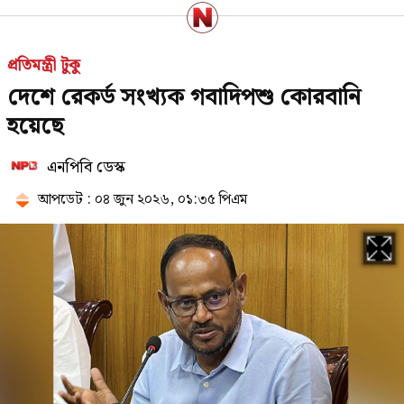
বাসায় অগ্নিকাণ্ডের ঘটনায় আইসিইউতে
প্রতিমন্ত্রী টুকু
পাকিস্তান হাইকমিশনার
দেশে রেকর্ড সংখ্যক গবাদিপশু কোরবানি
হয়েছে
‘বাসা থেকে সরিয়ে ফেলা হয়েছে
এনপিবি ডেস্ক
জুলাইয়ে শহীদ রিয়া গোপের স্মৃতিচিহ্ন’
আপডেট : ০৪ জুন ২০২৬, ০১:৩৫ পিএম
বিটিভির মহাপরিচালক হলেন কাজী
জেসিন
নেতাকর্মীদের জন্য যুবদলের বিশেষ
সতর্কবার্তা