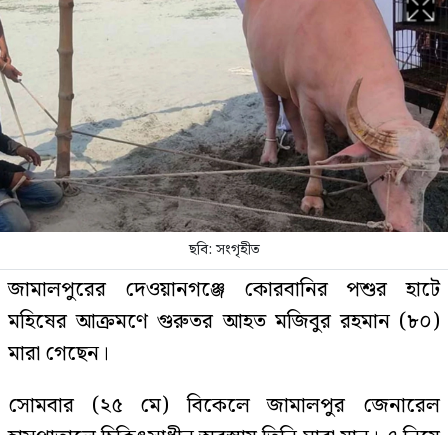
থাইল্যান্ডে স্কুলে ঢুকে গোলাগুলি, নিহত
৭
চলতি মাসে ফের টানা ৪ দিনের ছুটির
সুযোগ
ছবি: সংগৃহীত
জামালপুরের দেওয়ানগঞ্জে কোরবানির পশুর হাটে
বিশ্ববাজারে আবারও বাড়ল জ্বালানি
মহিষের আক্রমণে গুরুতর আহত মজিবুর রহমান (৮০)
তেলের দাম
মারা গেছেন।
সোমবার (২৫ মে) বিকেলে জামালপুর জেনারেল
দেশে স্বর্ণের দামে বড় পতন, ভরি কত?
হাসপাতালে চিকিৎসাধীন অবস্থায় তিনি মারা যান। এ নিয়ে