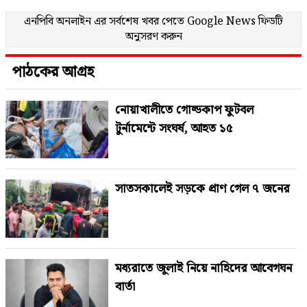
এনপিবি অনলাইন এর সর্বশেষ খবর পেতে
Google News
ফিডটি
অনুসরণ করুন
পাঠকের আগ্রহ
নোয়াখালীতে গোল্ডকাপ ফুটবল
টুর্নামেন্টে সংঘর্ষ, আহত ১৫
সাতসকালেই সড়কে প্রাণ গেল ৭ জনের
মধ্যরাতে জুলাই নিয়ে নাহিদের আবেগঘন
বার্তা