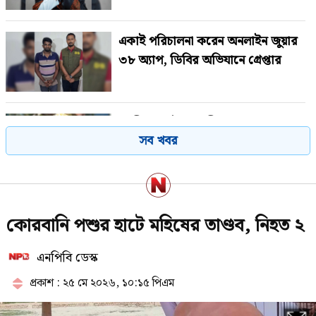
একাই পরিচালনা করেন অনলাইন জুয়ার
৩৮ অ্যাপ, ডিবির অভিযানে গ্রেপ্তার
গাজীপুরে পৌর আ.লীগের সাবেক
সব খবর
সভাপতি গ্রেপ্তার
সাকিবের পর এবার নওফেলের বাড়িতে
কোরবানি পশুর হাটে মহিষের তাণ্ডব, নিহত ২
আগুন
এনপিবি ডেস্ক
প্রকাশ : ২৫ মে ২০২৬, ১০:১৫ পিএম
২৩তম রাষ্ট্রপতি নিয়ে আলোচনায় যেসব
নাম