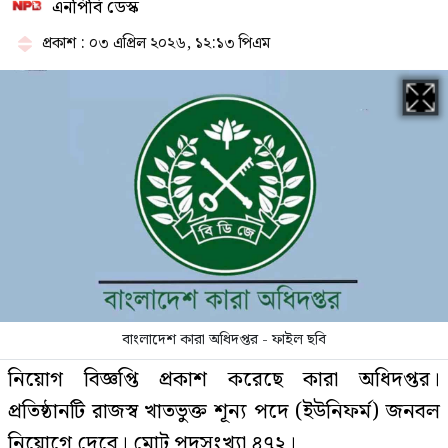
এনপিবি ডেস্ক
সাত সপ্তাহ পর কমল স্বর্ণের দাম
প্রকাশ : ০৩ এপ্রিল ২০২৬, ১২:১৩ পিএম
ফেলের হার বেশি হওয়ার কারণ
জানালেন ঢাকা বোর্ডের চেয়ারম্যান
বিশ্ববাজারে ফের বাড়ল জ্বালানি তেলের
দাম
বাংলাদেশ কারা অধিদপ্তর - ফাইল ছবি
সৌদি আরবে আগুনে নিহত ১৬
নিয়োগ বিজ্ঞপ্তি প্রকাশ করেছে কারা অধিদপ্তর।
বাংলাদেশির পরিচয় জানা গেল
প্রতিষ্ঠানটি রাজস্ব খাতভুক্ত শূন্য পদে (ইউনিফর্ম) জনবল
নিয়োগে দেবে। মোট পদসংখ্যা ৪৭২।