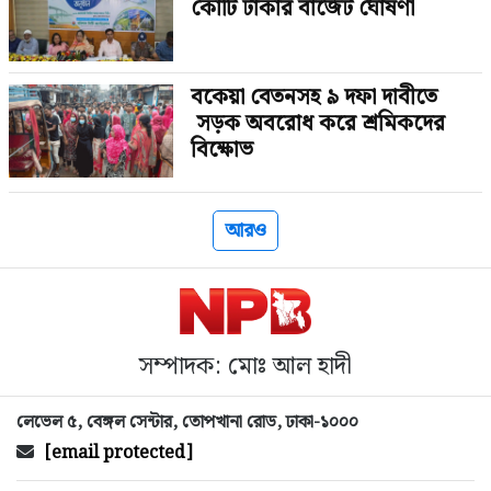
কোটি টাকার বাজেট ঘোষণা
বকেয়া বেতনসহ ৯ দফা দাবীতে
সড়ক অবরোধ করে শ্র‍মিকদের
বিক্ষোভ
আরও
সম্পাদক: মোঃ আল হাদী
লেভেল ৫, বেঙ্গল সেন্টার, তোপখানা রোড, ঢাকা-১০০০
[email protected]