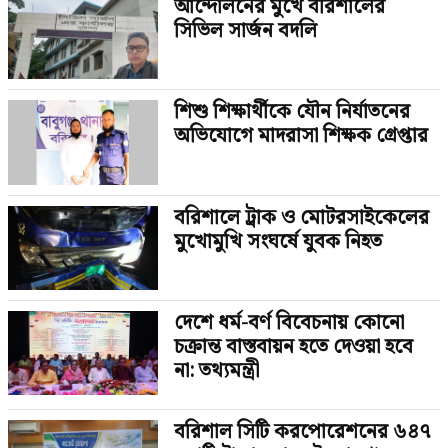
আন্দোলনের মুখে বরিশালের
সিভিল সার্জন বদলি
শিশু শিক্ষার্থীকে যৌন নির্যাতনের
অভিযোগে মাদরাসা শিক্ষক গ্রেপ্তার
বরিশালে ট্রাক ও মোটরসাইকেলের
মুখোমুখি সংঘর্ষে যুবক নিহত
দেশে ধর্ম-বর্ণ বিবেচনায় কোনো
চক্রান্ত বাস্তবায়ন হতে দেওয়া হবে
না: তথ্যমন্ত্রী
বরিশাল সিটি করপোরেশনের ৬৪৭