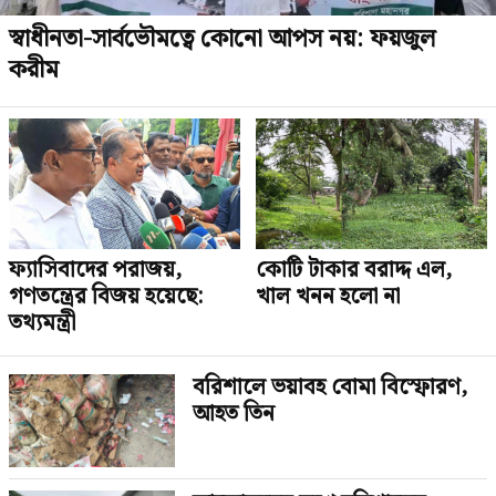
স্বাধীনতা-সার্বভৌমত্বে কোনো আপস নয়: ফয়জুল
করীম
ফ্যাসিবাদের পরাজয়,
কোটি টাকার বরাদ্দ এল,
গণতন্ত্রের বিজয় হয়েছে:
খাল খনন হলো না
তথ্যমন্ত্রী
বরিশালে ভয়াবহ বোমা বিস্ফোরণ,
আহত তিন